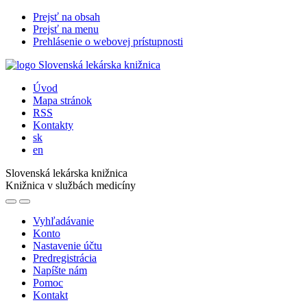
Prejsť na obsah
Prejsť na menu
Prehlásenie o webovej prístupnosti
Úvod
Mapa stránok
RSS
Kontakty
sk
en
Slovenská lekárska knižnica
Knižnica v službách medicíny
Vyhľadávanie
Konto
Nastavenie účtu
Predregistrácia
Napíšte nám
Pomoc
Kontakt