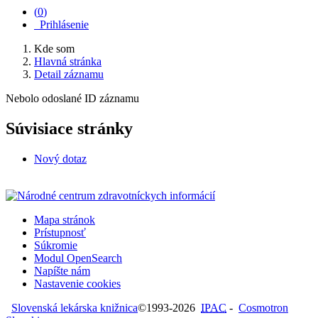
(
0
)
Prihlásenie
Kde som
Hlavná stránka
Detail záznamu
Nebolo odoslané ID záznamu
Súvisiace stránky
Nový dotaz
Mapa stránok
Prístupnosť
Súkromie
Modul OpenSearch
Napíšte nám
Nastavenie cookies
Slovenská lekárska knižnica
©1993-2026
IPAC
-
Cosmotron