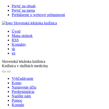
Prejsť na obsah
Prejsť na menu
Prehlásenie o webovej prístupnosti
Úvod
Mapa stránok
RSS
Kontakty
sk
en
Slovenská lekárska knižnica
Knižnica v službách medicíny
Vyhľadávanie
Konto
Nastavenie účtu
Predregistrácia
Napíšte nám
Pomoc
Kontakt