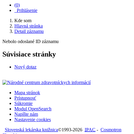
(
0
)
Prihlásenie
Kde som
Hlavná stránka
Detail záznamu
Nebolo odoslané ID záznamu
Súvisiace stránky
Nový dotaz
Mapa stránok
Prístupnosť
Súkromie
Modul OpenSearch
Napíšte nám
Nastavenie cookies
Slovenská lekárska knižnica
©1993-2026
IPAC
-
Cosmotron