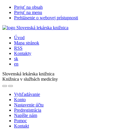
Prejsť na obsah
Prejsť na menu
Prehlásenie o webovej prístupnosti
Úvod
Mapa stránok
RSS
Kontakty
sk
en
Slovenská lekárska knižnica
Knižnica v službách medicíny
Vyhľadávanie
Konto
Nastavenie účtu
Predregistrácia
Napíšte nám
Pomoc
Kontakt