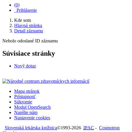
(
0
)
Prihlásenie
Kde som
Hlavná stránka
Detail záznamu
Nebolo odoslané ID záznamu
Súvisiace stránky
Nový dotaz
Mapa stránok
Prístupnosť
Súkromie
Modul OpenSearch
Napíšte nám
Nastavenie cookies
Slovenská lekárska knižnica
©1993-2026
IPAC
-
Cosmotron