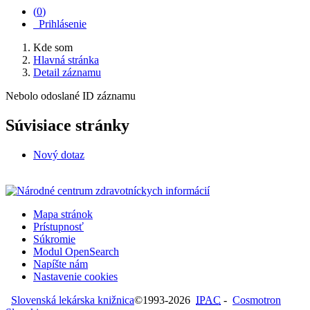
(
0
)
Prihlásenie
Kde som
Hlavná stránka
Detail záznamu
Nebolo odoslané ID záznamu
Súvisiace stránky
Nový dotaz
Mapa stránok
Prístupnosť
Súkromie
Modul OpenSearch
Napíšte nám
Nastavenie cookies
Slovenská lekárska knižnica
©1993-2026
IPAC
-
Cosmotron