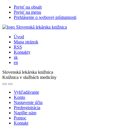
Prejsť na obsah
Prejsť na menu
Prehlásenie o webovej prístupnosti
Úvod
Mapa stránok
RSS
Kontakty
sk
en
Slovenská lekárska knižnica
Knižnica v službách medicíny
Vyhľadávanie
Konto
Nastavenie účtu
Predregistrácia
Napíšte nám
Pomoc
Kontakt