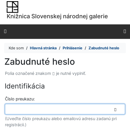
Prejsť na obsah
Prejsť na menu
Knižnica Slovenskej národnej galerie
Prehlásenie o webovej prístupnosti
Kde som
Hlavná stránka
Prihlásenie
Zabudnuté heslo
Zabudnuté heslo
Polia označené znakom
je nutné vyplniť.
Identifikácia
*
Číslo preukazu:
(Uveďte číslo preukazu alebo emailovú adresu zadanú pri
registrácii.)