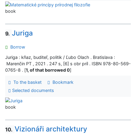
book
Juriga
9.
Borrow
Juriga : kňaz, buditeľ, politik / Ľubo Olach . Bratislava :
Marenčin PT , 2021 . 247 s, [6] s obr príl . ISBN 978-80-569-
0765-8 . [
1, of that borrowed 0
]
To the basket
Bookmark
Selected documents
book
Vizionáři architektury
10.