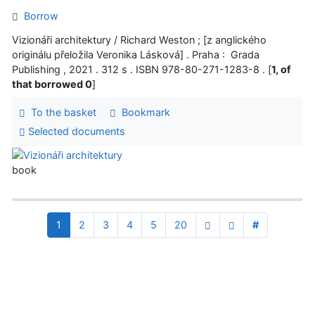
Borrow
Vizionáři architektury / Richard Weston ; [z anglického
originálu přeložila Veronika Lásková] . Praha : Grada
Publishing , 2021 . 312 s . ISBN 978-80-271-1283-8 . [
1, of
that borrowed 0
]
To the basket
Bookmark
Selected documents
book
1
2
3
4
5
20
#