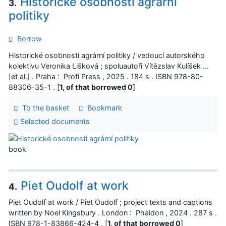
Historické osobnosti agrární
3.
politiky
Borrow
Historické osobnosti agrární politiky / vedoucí autorského
kolektivu Veronika Lišková ; spoluautoři Vítězslav Kulíšek ...
[et al.] . Praha : Profi Press , 2025 . 184 s . ISBN 978-80-
88306-35-1 . [
1, of that borrowed 0
]
To the basket
Bookmark
Selected documents
book
Piet Oudolf at work
4.
Piet Oudolf at work / Piet Oudolf ; project texts and captions
written by Noel Kingsbury . London : Phaidon , 2024 . 287 s .
ISBN 978-1-83866-424-4 . [
1, of that borrowed 0
]