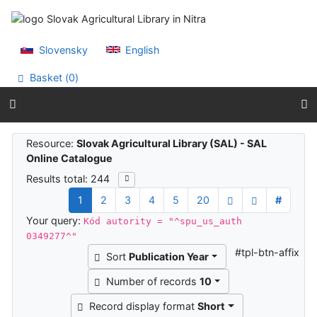
Go to content
Go to menu
Accessibility declaration
Slovensky
English
Basket (
0
)
Search Results
Resource:
Slovak Agricultural Library (SAL) - SAL
Online Catalogue
Results total: 244
1
2
3
4
5
20
#
Your query:
Kód autority = "^spu_us_auth
0349277^"
#tpl-btn-affix
Sort
Publication Year
Number of records
10
Record display format
Short