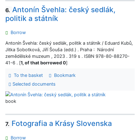
Antonín Švehla: český sedlák,
6.
politik a státník
Borrow
Antonín Švehla: český sedlák, politik a státník / Eduard Kubů,
Jitka Sobotková, Jiří Šouša (edd.) . Praha : Národní
zemědělské muzeum , 2023 . 319 s . ISBN 978-80-88270-
41-6 . [
1, of that borrowed 0
]
To the basket
Bookmark
Selected documents
book
Fotografia a Krásy Slovenska
7.
Borrow