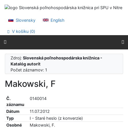
Prejsť na obsah
Prejsť na menu
Prehlásenie o webovej prístupnosti
Slovensky
English
V košíku (
0
)
Zdroj:
Slovenská poľnohospodárska knižnica -
Katalóg autorít
Počet záznamov: 1
Makowski, F
Č.
0140014
záznamu
Dátum
11.07.2012
Typ
I - Staré heslo (z konverzie)
Osobné
Makowski, F.