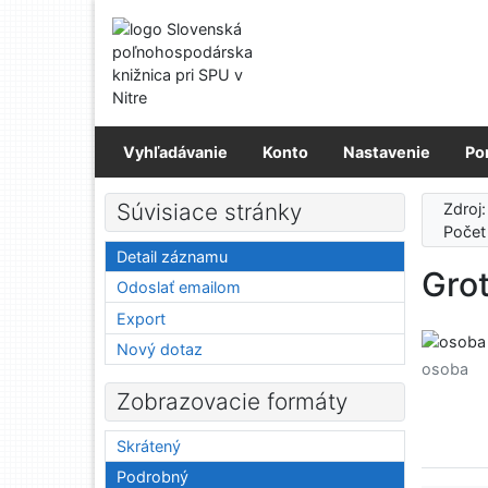
Prejsť na obsah
Prejsť na menu
Prehlásenie o webovej prístupnosti
Vyhľadávanie
Konto
Nastavenie
Po
Súvisiace stránky
Zdroj
Počet
Detail záznamu
Gro
Odoslať emailom
Export
Nový dotaz
osoba
Zobrazovacie formáty
Skrátený
Podrobný