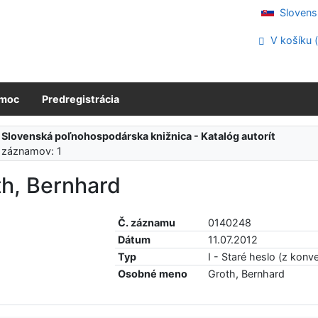
Slovens
V košíku 
moc
Predregistrácia
:
Slovenská poľnohospodárska knižnica - Katalóg autorít
 záznamov: 1
th, Bernhard
Č. záznamu
0140248
Dátum
11.07.2012
Typ
I - Staré heslo (z konve
Osobné meno
Groth, Bernhard