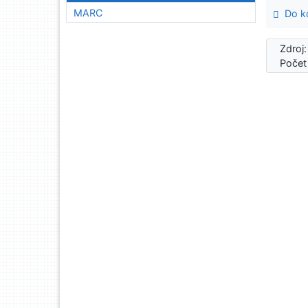
MARC
Do ko
Zdroj
Počet