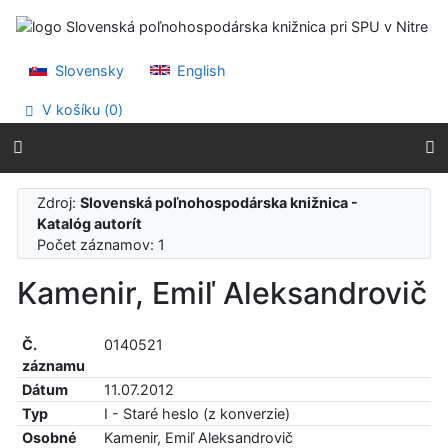
Prejsť na obsah
Prejsť na menu
Prehlásenie o webovej prístupnosti
Slovensky
English
V košíku (
0
)
Zdroj:
Slovenská poľnohospodárska knižnica -
Katalóg autorít
Počet záznamov: 1
Kamenir, Emiľ Aleksandrovič
Č.
0140521
záznamu
Dátum
11.07.2012
Typ
I - Staré heslo (z konverzie)
Osobné
Kamenir, Emiľ Aleksandrovič