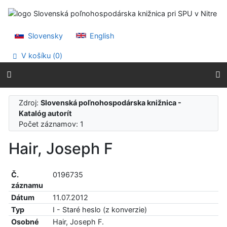
Prejsť na obsah
Prejsť na menu
Prehlásenie o webovej prístupnosti
Slovensky
English
V košíku (
0
)
Zdroj:
Slovenská poľnohospodárska knižnica -
Katalóg autorít
Počet záznamov: 1
Hair, Joseph F
Č.
0196735
záznamu
Dátum
11.07.2012
Typ
I - Staré heslo (z konverzie)
Osobné
Hair, Joseph F.