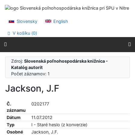
Prejsť na obsah
Prejsť na menu
Prehlásenie o webovej prístupnosti
Slovensky
English
V košíku (
0
)
Zdroj:
Slovenská poľnohospodárska knižnica -
Katalóg autorít
Počet záznamov: 1
Jackson, J.F
Č.
0202177
záznamu
Dátum
11.07.2012
Typ
I - Staré heslo (z konverzie)
Osobné
Jackson, J.F.