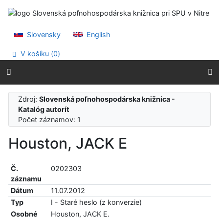
Prejsť na obsah
Prejsť na menu
Prehlásenie o webovej prístupnosti
Slovensky
English
V košíku (
0
)
Zdroj:
Slovenská poľnohospodárska knižnica -
Katalóg autorít
Počet záznamov: 1
Houston, JACK E
Č.
0202303
záznamu
Dátum
11.07.2012
Typ
I - Staré heslo (z konverzie)
Osobné
Houston, JACK E.