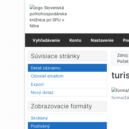
Prejsť na obsah
Prejsť na menu
Prehlásenie o webovej prístupnosti
Vyhľadávanie
Konto
Nastavenie
Po
Súvisiace stránky
Zdroj
Počet
Detail záznamu
turi
Odoslať emailom
Export
Nový dotaz
forma/žá
Zobrazovacie formáty
Skrátený
Podrobný