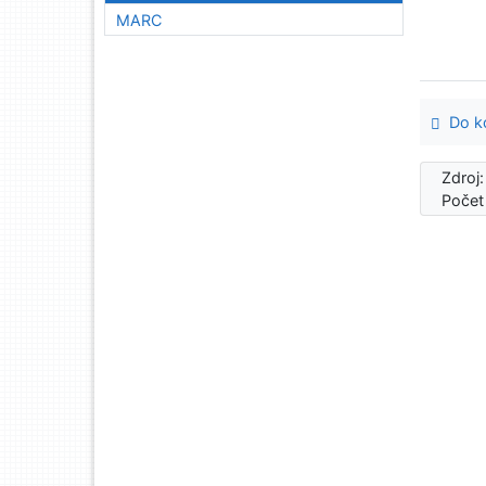
MARC
Do ko
Zdroj
Počet