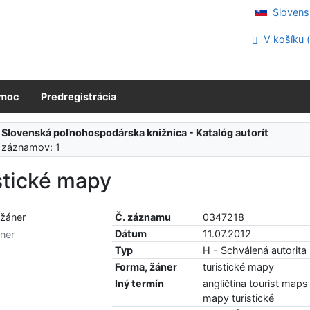
Slovens
V košíku 
moc
Predregistrácia
:
Slovenská poľnohospodárska knižnica - Katalóg autorít
 záznamov: 1
stické mapy
Č. záznamu
0347218
Dátum
11.07.2012
ner
Typ
H - Schválená autorita
Forma, žáner
turistické mapy
Iný termín
angličtina tourist maps
mapy turistické