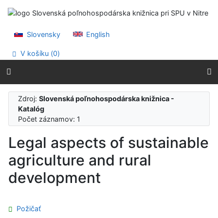
Prejsť na obsah
Prejsť na menu
Prehlásenie o webovej prístupnosti
Slovensky
English
V košíku (
0
)
Zdroj:
Slovenská poľnohospodárska knižnica -
Katalóg
Počet záznamov: 1
Legal aspects of sustainable
agriculture and rural
development
Požičať