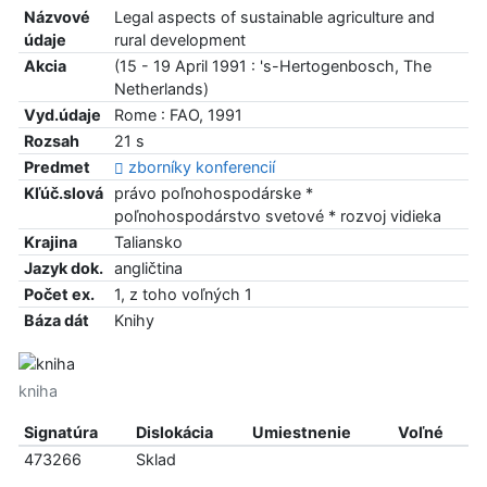
Názvové
Legal aspects of sustainable agriculture and
údaje
rural development
Akcia
(15 - 19 April 1991 : 's-Hertogenbosch, The
Netherlands)
Vyd.údaje
Rome : FAO, 1991
Rozsah
21 s
Predmet
zborníky konferencií
Kľúč.slová
právo poľnohospodárske *
poľnohospodárstvo svetové * rozvoj vidieka
Krajina
Taliansko
Jazyk dok.
angličtina
Počet ex.
1, z toho voľných 1
Báza dát
Knihy
kniha
Signatúra
Dislokácia
Umiestnenie
Voľné
473266
Sklad