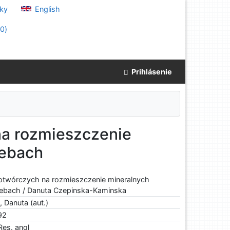
ky
English
(
0
)
Prihlásenie
a rozmieszczenie
lebach
twórczych na rozmieszczenie mineralnych
lebach / Danuta Czepinska-Kaminska
Danuta (aut.)
92
 Res. angl