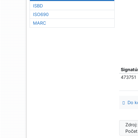
ISBD
ISO690
MARC
Signatú
473751
Do ko
Zdroj
Počet