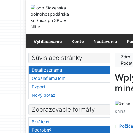
Prejsť na obsah
Prejsť na menu
Prehlásenie o webovej prístupnosti
Vyhľadávanie
Konto
Nastavenie
Po
Súvisiace stránky
Zdroj
Počet
Detail záznamu
Wpl
Odoslať emailom
min
Export
Nový dotaz
Zobrazovacie formáty
kniha
Skrátený
Požiča
Podrobný