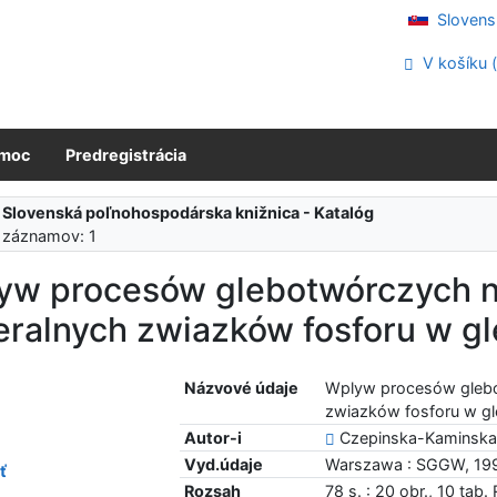
Slovens
V košíku 
moc
Predregistrácia
:
Slovenská poľnohospodárska knižnica - Katalóg
 záznamov: 1
yw procesów glebotwórczych n
eralnych zwiazków fosforu w g
Názvové údaje
Wplyw procesów glebo
zwiazków fosforu w g
Autor-i
Czepinska-Kaminska, 
Vyd.údaje
Warszawa : SGGW, 19
ť
Rozsah
78 s. : 20 obr., 10 tab.