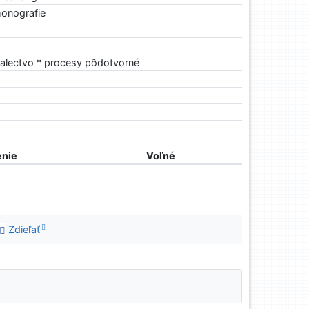
onografie
alectvo * procesy pôdotvorné
nie
Voľné
Zdieľať