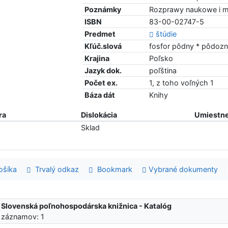
Poznámky
Rozprawy naukowe i m
ISBN
83-00-02747-5
Predmet
štúdie
Kľúč.slová
fosfor pôdny * pôdozn
Krajina
Poľsko
Jazyk dok.
poľština
Počet ex.
1, z toho voľných 1
Báza dát
Knihy
ra
Dislokácia
Umiestne
Sklad
šíka
Trvalý odkaz
Bookmark
Vybrané dokumenty
:
Slovenská poľnohospodárska knižnica - Katalóg
 záznamov: 1