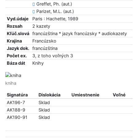
Greffet, Ph. (aut.)
Parizet, M.L. (aut.)
Vyd.údaje
Paris : Hachette, 1989
Rozsah
2 kazety
Kľúč.slová
francúzština * jazyk francúzsky * audiokazety
Krajina
Francúzsko
Jazyk dok.
francúzština
Počet ex.
3, z toho voľných 3
Báza dát
Knihy
kniha
Signatúra
Dislokácia
Umiestnenie
Voľné
AK196-7
Sklad
AK188-9
Sklad
AK190-91
Sklad