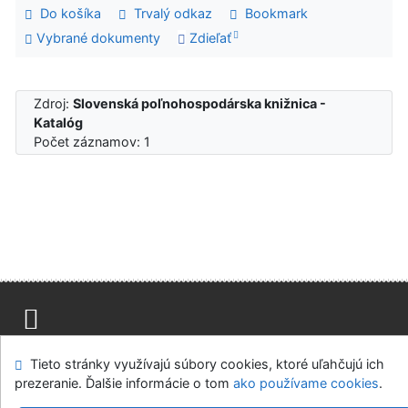
Do košíka
Trvalý odkaz
Bookmark
Vybrané dokumenty
Zdieľať
Zdroj:
Slovenská poľnohospodárska knižnica -
Katalóg
Počet záznamov: 1
Mapa stránok
Prístupnosť
Súkromie
Tieto stránky využívajú súbory cookies, ktoré uľahčujú ich
Modul OpenSearch
Napíšte nám
Nastavenie cookies
prezeranie. Ďalšie informácie o tom
ako používame cookies
.