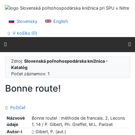
Prejsť na obsah
Prejsť na menu
Prehlásenie o webovej prístupnosti
Slovensky
English
V košíku (
0
)
Zdroj:
Slovenská poľnohospodárska knižnica -
Katalóg
Počet záznamov: 1
Bonne route!
Požičať
Názvové
Bonne route! : méthode de francais. 2, Lecons
údaje
1, 14 / P. Gibert, Ph. Greffet, M.L. Parizet
Autor-i
Gibert, P. (aut.)