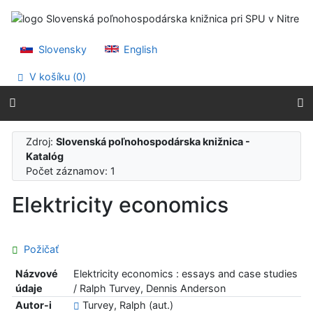
Prejsť na obsah
Prejsť na menu
Prehlásenie o webovej prístupnosti
Slovensky
English
V košíku (
0
)
Zdroj:
Slovenská poľnohospodárska knižnica -
Katalóg
Počet záznamov: 1
Elektricity economics
Požičať
Názvové
Elektricity economics : essays and case studies
údaje
/ Ralph Turvey, Dennis Anderson
Autor-i
Turvey, Ralph (aut.)