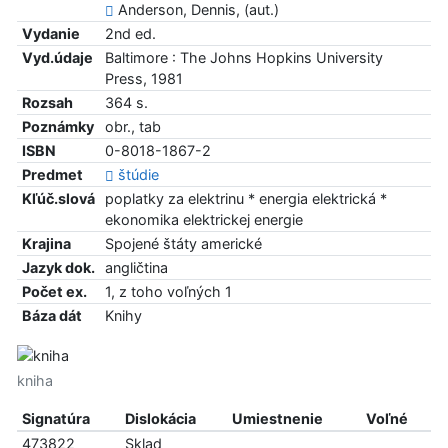
Anderson, Dennis, (aut.)
Vydanie
2nd ed.
Vyd.údaje
Baltimore : The Johns Hopkins University
Press, 1981
Rozsah
364 s.
Poznámky
obr., tab
ISBN
0-8018-1867-2
Predmet
štúdie
Kľúč.slová
poplatky za elektrinu * energia elektrická *
ekonomika elektrickej energie
Krajina
Spojené štáty americké
Jazyk dok.
angličtina
Počet ex.
1, z toho voľných 1
Báza dát
Knihy
kniha
Signatúra
Dislokácia
Umiestnenie
Voľné
473822
Sklad