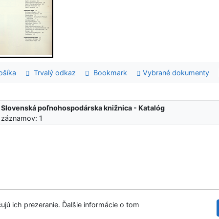
šíka
Trvalý odkaz
Bookmark
Vybrané dokumenty
:
Slovenská poľnohospodárska knižnica - Katalóg
 záznamov: 1
ujú ich prezeranie. Ďalšie informácie o tom
Slov
tupnosť
Súkromie
Modul OpenSearch