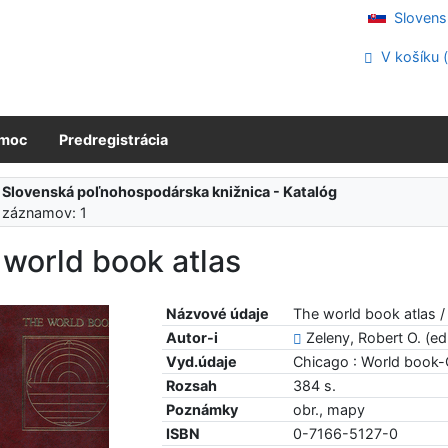
Slovens
V košíku 
moc
Predregistrácia
:
Slovenská poľnohospodárska knižnica - Katalóg
 záznamov: 1
world book atlas
Názvové údaje
The world book atlas /
Autor-i
Zeleny, Robert O. (ed
Vyd.údaje
Chicago : World book-Ch
Rozsah
384 s.
Poznámky
obr., mapy
ISBN
0-7166-5127-0