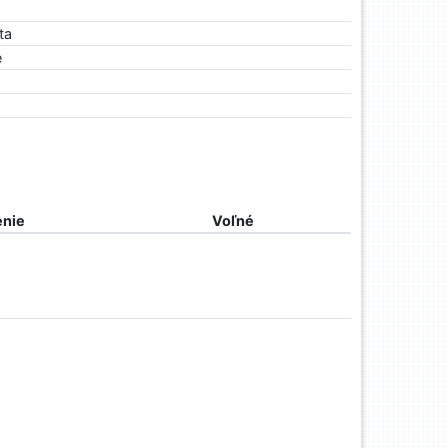
ta
é
nie
Voľné