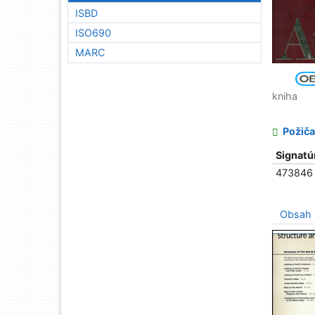
ISBD
ISO690
MARC
kniha
Požiča
Signatú
473846
Obsah