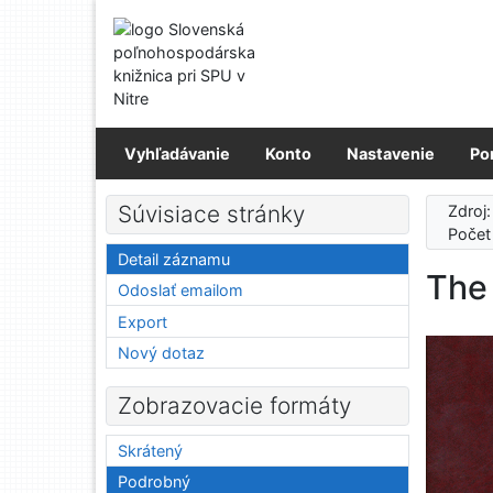
Prejsť na obsah
Prejsť na menu
Prehlásenie o webovej prístupnosti
Vyhľadávanie
Konto
Nastavenie
Po
Súvisiace stránky
Zdroj
Počet
Detail záznamu
The 
Odoslať emailom
Export
Nový dotaz
Zobrazovacie formáty
Skrátený
Podrobný