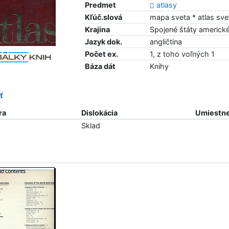
Predmet
atlasy
Kľúč.slová
mapa sveta * atlas sve
Krajina
Spojené štáty americk
Jazyk dok.
angličtina
Počet ex.
1, z toho voľných 1
Báza dát
Knihy
ť
ra
Dislokácia
Umiestne
Sklad