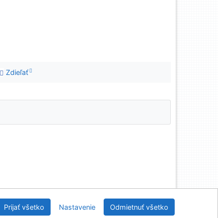
Zdieľať
enská poľnohospodárska knižnica pri SPU v Nitre
Prijať všetko
Nastavenie
Odmietnuť všetko