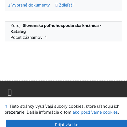
Vybrané dokumenty
Zdieľať
Zdroj:
Slovenská poľnohospodárska knižnica -
Katalóg
Počet záznamov: 1
Mapa stránok
Prístupnosť
Súkromie
Tieto stránky využívajú súbory cookies, ktoré uľahčujú ich
Modul OpenSearch
Napíšte nám
Nastavenie cookies
prezeranie. Ďalšie informácie o tom
ako používame cookies
.
Slovenská poľnohospodárska knižnica pri SPU v Nitre
Prijať všetko