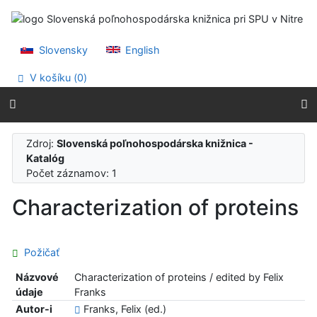
Prejsť na obsah
Prejsť na menu
Prehlásenie o webovej prístupnosti
Slovensky
English
V košíku (
0
)
Zdroj:
Slovenská poľnohospodárska knižnica -
Katalóg
Počet záznamov: 1
Characterization of proteins
Požičať
Názvové
Characterization of proteins / edited by Felix
údaje
Franks
Autor-i
Franks, Felix (ed.)