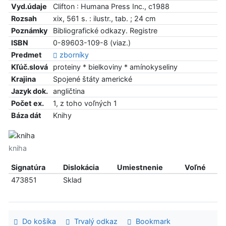
Vyd.údaje
Clifton : Humana Press Inc., c1988
Rozsah
xix, 561 s. : ilustr., tab. ; 24 cm
Poznámky
Bibliografické odkazy. Registre
ISBN
0-89603-109-8 (viaz.)
Predmet
zborníky
Kľúč.slová
proteiny * bielkoviny * amínokyseliny
Krajina
Spojené štáty americké
Jazyk dok.
angličtina
Počet ex.
1, z toho voľných 1
Báza dát
Knihy
kniha
Signatúra
Dislokácia
Umiestnenie
Voľné
473851
Sklad
Do košíka
Trvalý odkaz
Bookmark