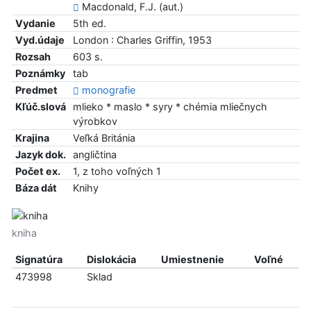
Macdonald, F.J. (aut.)
Vydanie
5th ed.
Vyd.údaje
London : Charles Griffin, 1953
Rozsah
603 s.
Poznámky
tab
Predmet
monografie
Kľúč.slová
mlieko * maslo * syry * chémia mliečnych
výrobkov
Krajina
Veľká Británia
Jazyk dok.
angličtina
Počet ex.
1, z toho voľných 1
Báza dát
Knihy
kniha
Signatúra
Dislokácia
Umiestnenie
Voľné
473998
Sklad