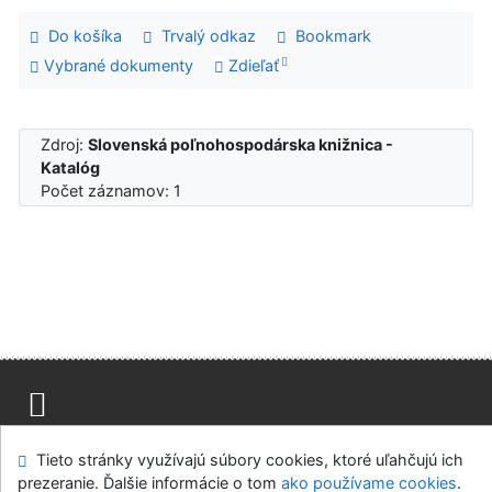
Do košíka
Trvalý odkaz
Bookmark
Vybrané dokumenty
Zdieľať
Zdroj:
Slovenská poľnohospodárska knižnica -
Katalóg
Počet záznamov: 1
Mapa stránok
Prístupnosť
Súkromie
Tieto stránky využívajú súbory cookies, ktoré uľahčujú ich
Modul OpenSearch
Napíšte nám
Nastavenie cookies
prezeranie. Ďalšie informácie o tom
ako používame cookies
.