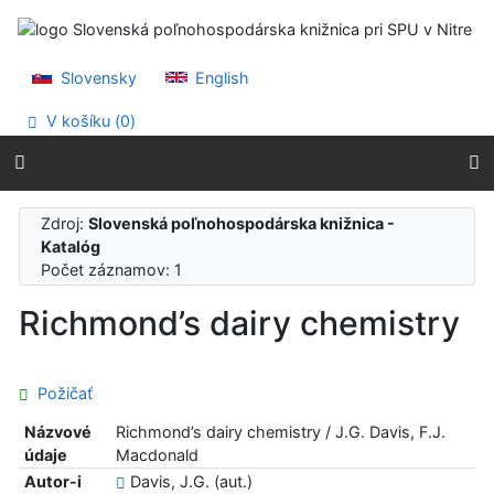
Prejsť na obsah
Prejsť na menu
Prehlásenie o webovej prístupnosti
Slovensky
English
V košíku (
0
)
Zdroj:
Slovenská poľnohospodárska knižnica -
Katalóg
Počet záznamov: 1
Richmond’s dairy chemistry
Požičať
Názvové
Richmond’s dairy chemistry / J.G. Davis, F.J.
údaje
Macdonald
Autor-i
Davis, J.G. (aut.)