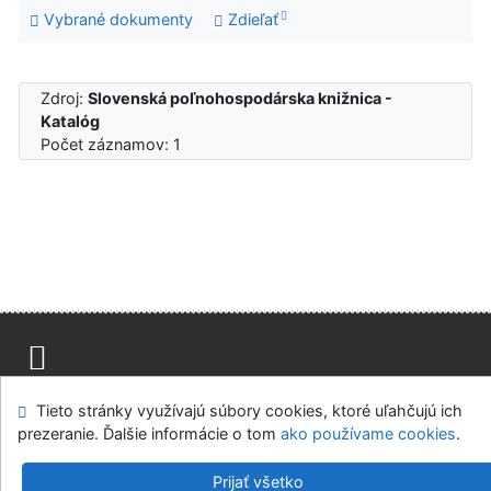
Vybrané dokumenty
Zdieľať
Zdroj:
Slovenská poľnohospodárska knižnica -
Katalóg
Počet záznamov: 1
Mapa stránok
Prístupnosť
Súkromie
Tieto stránky využívajú súbory cookies, ktoré uľahčujú ich
Modul OpenSearch
Napíšte nám
Nastavenie cookies
prezeranie. Ďalšie informácie o tom
ako používame cookies
.
Slovenská poľnohospodárska knižnica pri SPU v Nitre
Prijať všetko