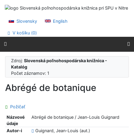
Prejsť na obsah
Prejsť na menu
Prehlásenie o webovej prístupnosti
Slovensky
English
V košíku (
0
)
Zdroj:
Slovenská poľnohospodárska knižnica -
Katalóg
Počet záznamov: 1
Abrégé de botanique
Požičať
Názvové
Abrégé de botanique / Jean-Louis Guignard
údaje
Autor-i
Guignard, Jean-Louis (aut.)