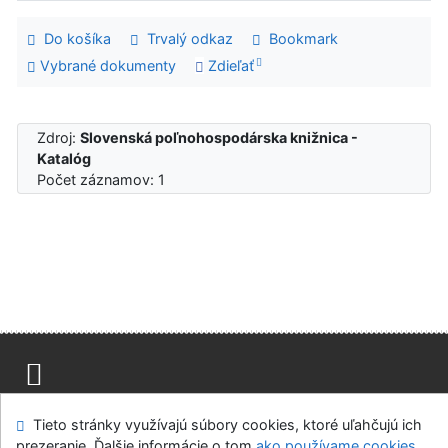
Do košíka
Trvalý odkaz
Bookmark
Vybrané dokumenty
Zdieľať
Zdroj:
Slovenská poľnohospodárska knižnica -
Katalóg
Počet záznamov: 1
Mapa stránok
Prístupnosť
Súkromie
Tieto stránky využívajú súbory cookies, ktoré uľahčujú ich
Modul OpenSearch
Napíšte nám
Nastavenie cookies
prezeranie. Ďalšie informácie o tom
ako používame cookies
.