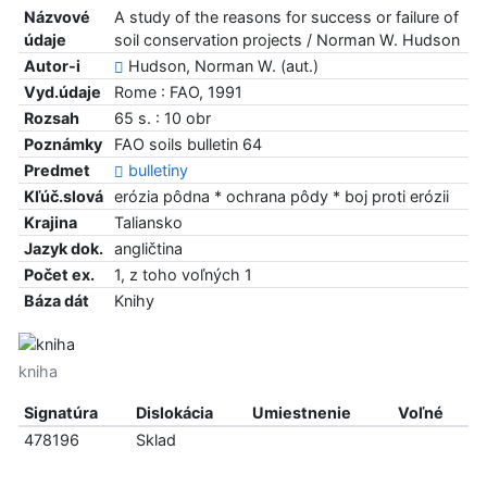
Názvové
A study of the reasons for success or failure of
údaje
soil conservation projects / Norman W. Hudson
Autor-i
Hudson, Norman W. (aut.)
Vyd.údaje
Rome : FAO, 1991
Rozsah
65 s. : 10 obr
Poznámky
FAO soils bulletin 64
Predmet
bulletiny
Kľúč.slová
erózia pôdna * ochrana pôdy * boj proti erózii
Krajina
Taliansko
Jazyk dok.
angličtina
Počet ex.
1, z toho voľných 1
Báza dát
Knihy
kniha
Signatúra
Dislokácia
Umiestnenie
Voľné
478196
Sklad