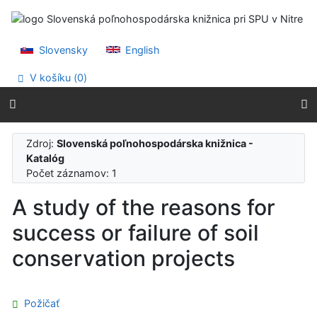
Prejsť na obsah
Prejsť na menu
Prehlásenie o webovej prístupnosti
Slovensky
English
V košíku (
0
)
Zdroj:
Slovenská poľnohospodárska knižnica -
Katalóg
Počet záznamov: 1
A study of the reasons for
success or failure of soil
conservation projects
Požičať