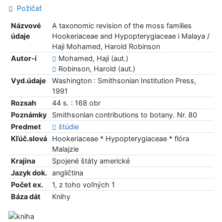
Požičať
Názvové
A taxonomic revision of the moss families
údaje
Hookeriaceae and Hypopterygiaceae i Malaya /
Haji Mohamed, Harold Robinson
Autor-i
Mohamed, Haji (aut.)
Robinson, Harold (aut.)
Vyd.údaje
Washington : Smithsonian Institution Press,
1991
Rozsah
44 s. : 168 obr
Poznámky
Smithsonian contributions to botany. Nr. 80
Predmet
štúdie
Kľúč.slová
Hookeriaceae * Hypopterygiaceae * flóra
Malajzie
Krajina
Spojené štáty americké
Jazyk dok.
angličtina
Počet ex.
1, z toho voľných 1
Báza dát
Knihy