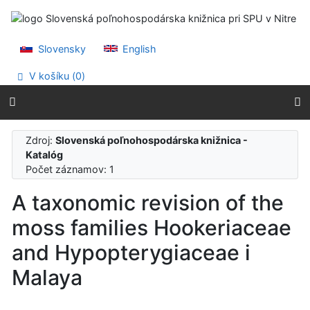
Prejsť na obsah
Prejsť na menu
Prehlásenie o webovej prístupnosti
Slovensky
English
V košíku (
0
)
Zdroj:
Slovenská poľnohospodárska knižnica -
Katalóg
Počet záznamov: 1
A taxonomic revision of the
moss families Hookeriaceae
and Hypopterygiaceae i
Malaya