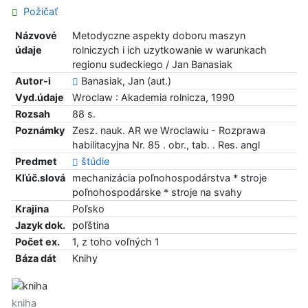
Požičať
Názvové
Metodyczne aspekty doboru maszyn
údaje
rolniczych i ich uzytkowanie w warunkach
regionu sudeckiego / Jan Banasiak
Autor-i
Banasiak, Jan (aut.)
Vyd.údaje
Wroclaw : Akademia rolnicza, 1990
Rozsah
88 s.
Poznámky
Zesz. nauk. AR we Wroclawiu - Rozprawa
habilitacyjna Nr. 85 . obr., tab. . Res. angl
Predmet
štúdie
Kľúč.slová
mechanizácia poľnohospodárstva * stroje
poľnohospodárske * stroje na svahy
Krajina
Poľsko
Jazyk dok.
poľština
Počet ex.
1, z toho voľných 1
Báza dát
Knihy
kniha