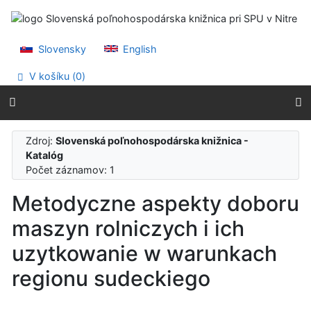
Prejsť na obsah
Prejsť na menu
Prehlásenie o webovej prístupnosti
Slovensky
English
V košíku (
0
)
Zdroj:
Slovenská poľnohospodárska knižnica -
Katalóg
Počet záznamov: 1
Metodyczne aspekty doboru
maszyn rolniczych i ich
uzytkowanie w warunkach
regionu sudeckiego