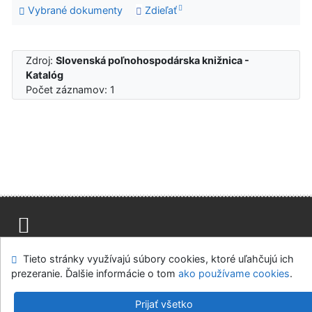
Vybrané dokumenty
Zdieľať
Zdroj:
Slovenská poľnohospodárska knižnica -
Katalóg
Počet záznamov: 1
Mapa stránok
Prístupnosť
Súkromie
Tieto stránky využívajú súbory cookies, ktoré uľahčujú ich
Modul OpenSearch
Napíšte nám
Nastavenie cookies
prezeranie. Ďalšie informácie o tom
ako používame cookies
.
Slovenská poľnohospodárska knižnica pri SPU v Nitre
Prijať všetko