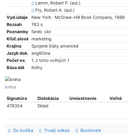
Lamm, Robert P. (aut.)
Fry, Robert A. (aut.)
Vyd.údaje
New York : McGraw-Hill Book Company, 1988
Rozsah
763 s.
Poznámky
fareb. obr
Kľúč.slová
marketing
Krajina
Spojené štáty americké
Jazyk dok.
angličtina
Počet ex.
1, z toho voľných 1
Báza dát
Knihy
kniha
Signatúra
Dislokácia
Umiestnenie
Voľné
478354
Sklad
Do košíka
Trvalý odkaz
Bookmark