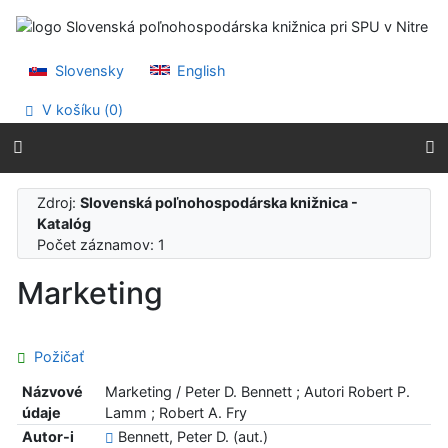
Prejsť na obsah
Prejsť na menu
Prehlásenie o webovej prístupnosti
Slovensky
English
V košíku (
0
)
Zdroj:
Slovenská poľnohospodárska knižnica -
Katalóg
Počet záznamov: 1
Marketing
Požičať
Názvové
Marketing / Peter D. Bennett ; Autori Robert P.
údaje
Lamm ; Robert A. Fry
Autor-i
Bennett, Peter D. (aut.)