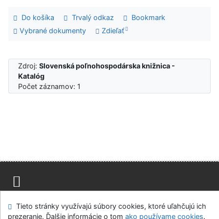
Do košíka
Trvalý odkaz
Bookmark
Vybrané dokumenty
Zdieľať
Zdroj:
Slovenská poľnohospodárska knižnica -
Katalóg
Počet záznamov: 1
Mapa stránok
Prístupnosť
Súkromie
Tieto stránky využívajú súbory cookies, ktoré uľahčujú ich
Modul OpenSearch
Napíšte nám
Nastavenie cookies
prezeranie. Ďalšie informácie o tom
ako používame cookies
.