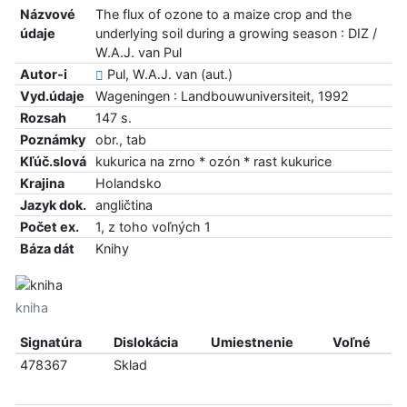
Názvové
The flux of ozone to a maize crop and the
údaje
underlying soil during a growing season : DIZ /
W.A.J. van Pul
Autor-i
Pul, W.A.J. van (aut.)
Vyd.údaje
Wageningen : Landbouwuniversiteit, 1992
Rozsah
147 s.
Poznámky
obr., tab
Kľúč.slová
kukurica na zrno * ozón * rast kukurice
Krajina
Holandsko
Jazyk dok.
angličtina
Počet ex.
1, z toho voľných 1
Báza dát
Knihy
kniha
Signatúra
Dislokácia
Umiestnenie
Voľné
478367
Sklad