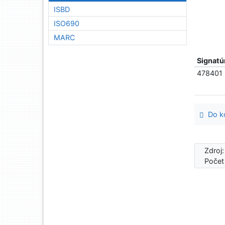
ISBD
ISO690
MARC
Signatú
478401
Do ko
Zdroj
Počet