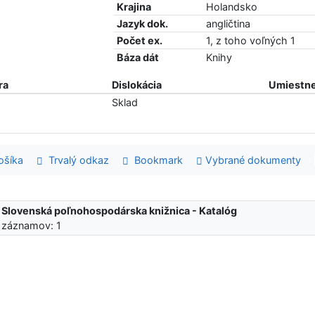
Krajina
Holandsko
Jazyk dok.
angličtina
Počet ex.
1, z toho voľných 1
Báza dát
Knihy
ra
Dislokácia
Umiestne
Sklad
šíka
Trvalý odkaz
Bookmark
Vybrané dokumenty
:
Slovenská poľnohospodárska knižnica - Katalóg
 záznamov: 1