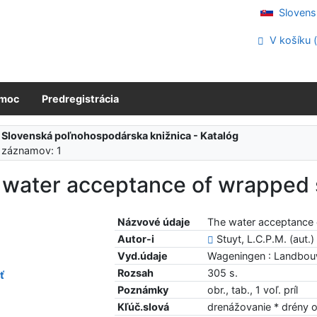
Slovens
V košíku 
moc
Predregistrácia
:
Slovenská poľnohospodárska knižnica - Katalóg
 záznamov: 1
 water acceptance of wrapped 
Názvové údaje
The water acceptance o
Autor-i
Stuyt, L.C.P.M. (aut.)
Vyd.údaje
Wageningen : Landbouw
Rozsah
305 s.
ť
Poznámky
obr., tab., 1 voľ. príl
Kľúč.slová
drenážovanie * drény 