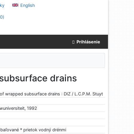
ky
English
(
0
)
Prihlásenie
subsurface drains
f wrapped subsurface drains : DIZ / L.C.P.M. Stuyt
universiteit, 1992
obaľované * prietok vodný drénmi