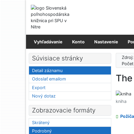
Prejsť na obsah
Prejsť na menu
Prehlásenie o webovej prístupnosti
Vyhľadávanie
Konto
Nastavenie
Po
Súvisiace stránky
Zdroj
Počet
Detail záznamu
The
Odoslať emailom
Export
Nový dotaz
kniha
Zobrazovacie formáty
Požiča
Skrátený
Podrobný