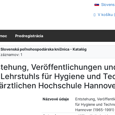
Slovens
V košíku 
moc
Predregistrácia
:
Slovenská poľnohospodárska knižnica - Katalóg
 záznamov: 1
tehung, Veröffentlichungen un
Lehrstuhls für Hygiene und Te
rärztlichen Hochschule Hannove
Názvové údaje
Entstehung, Veröffentl
für Hygiene und Techno
Hannover (1965-1991) :