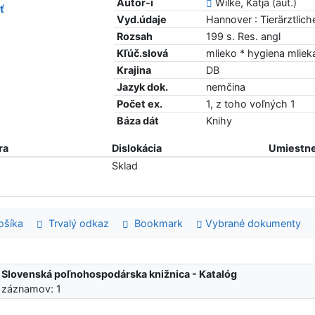
Autor-i
Wilke, Katja (aut.)
ť
Vyd.údaje
Hannover : Tierärztlic
Rozsah
199 s. Res. angl
Kľúč.slová
mlieko * hygiena mliek
Krajina
DB
Jazyk dok.
nemčina
Počet ex.
1, z toho voľných 1
Báza dát
Knihy
ra
Dislokácia
Umiestne
Sklad
šíka
Trvalý odkaz
Bookmark
Vybrané dokumenty
:
Slovenská poľnohospodárska knižnica - Katalóg
 záznamov: 1