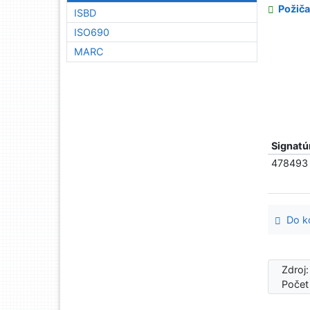
Požiča
ISBD
ISO690
MARC
Signatú
478493
Do ko
Zdroj
Počet