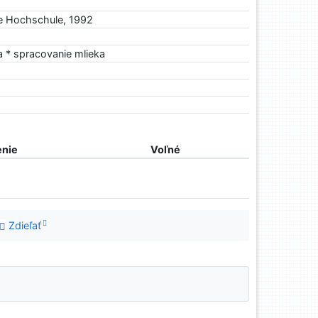
he Hochschule, 1992
a * spracovanie mlieka
nie
Voľné
Zdieľať