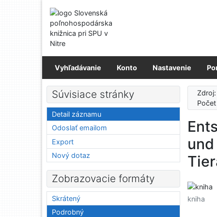
Prejsť na obsah
Prejsť na menu
Prehlásenie o webovej prístupnosti
Vyhľadávanie
Konto
Nastavenie
Po
Súvisiace stránky
Zdroj
Počet
Detail záznamu
Ents
Odoslať emailom
und 
Export
Nový dotaz
Tie
Zobrazovacie formáty
Skrátený
kniha
Podrobný