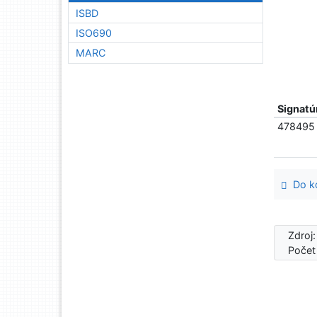
ISBD
ISO690
MARC
Signatú
478495
Do ko
Zdroj
Počet