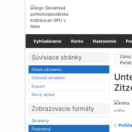
Prejsť na obsah
Prejsť na menu
Prehlásenie o webovej prístupnosti
Vyhľadávanie
Konto
Nastavenie
Po
Súvisiace stránky
Zdroj
Počet
Detail záznamu
Unt
Odoslať emailom
Zit
Export
Nový dotaz
Zobrazovacie formáty
kniha
Skrátený
Požiča
Podrobný