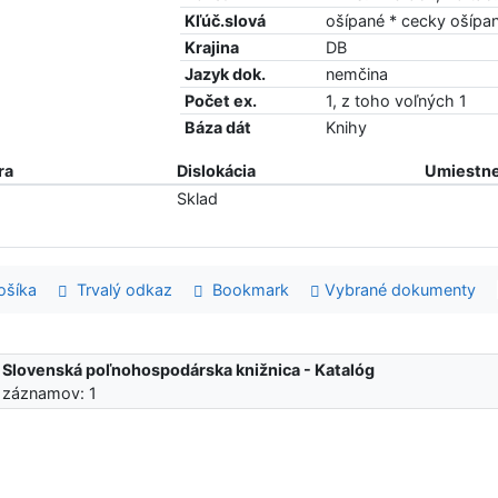
Kľúč.slová
ošípané * cecky ošípa
Krajina
DB
Jazyk dok.
nemčina
Počet ex.
1, z toho voľných 1
Báza dát
Knihy
ra
Dislokácia
Umiestne
Sklad
šíka
Trvalý odkaz
Bookmark
Vybrané dokumenty
:
Slovenská poľnohospodárska knižnica - Katalóg
 záznamov: 1