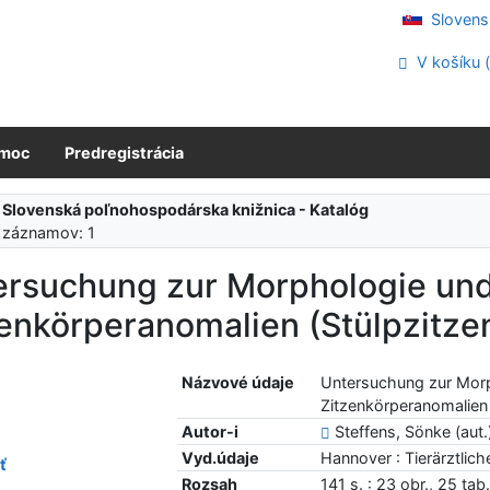
Slovens
V košíku 
moc
Predregistrácia
:
Slovenská poľnohospodárska knižnica - Katalóg
 záznamov: 1
ersuchung zur Morphologie un
zenkörperanomalien (Stülpzitze
Názvové údaje
Untersuchung zur Mor
Zitzenkörperanomalien 
Autor-i
Steffens, Sönke (aut.
Vyd.údaje
Hannover : Tierärztlic
ť
Rozsah
141 s. : 23 obr., 25 tab