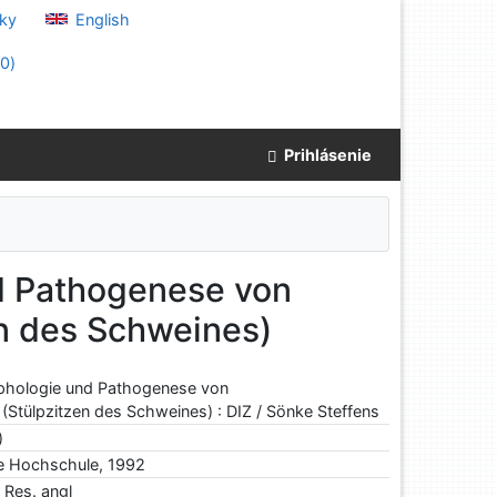
ky
English
(
0
)
Prihlásenie
d Pathogenese von
n des Schweines)
phologie und Pathogenese von
(Stülpzitzen des Schweines) : DIZ / Sönke Steffens
)
he Hochschule, 1992
. Res. angl