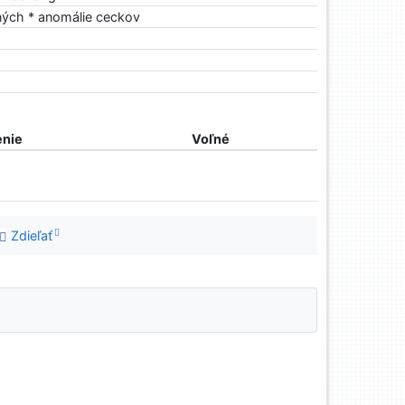
ných * anomálie ceckov
nie
Voľné
Zdieľať