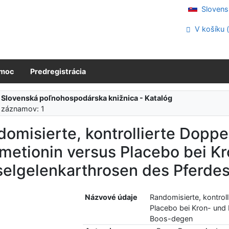
Slovens
V košíku 
moc
Predregistrácia
:
Slovenská poľnohospodárska knižnica - Katalóg
 záznamov: 1
omisierte, kontrollierte Doppe
metionin versus Placebo bei K
selgelenkarthrosen des Pferde
Názvové údaje
Randomisierte, kontrol
Placebo bei Kron- und 
Boos-degen