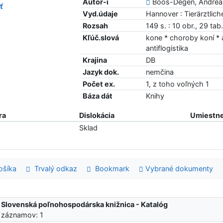
Autor-i
Boos-Degen, Andrea 
ť
Vyd.údaje
Hannover : Tierärztlic
Rozsah
149 s. : 10 obr., 29 tab
Kľúč.slová
kone * choroby koní * 
antiflogistika
Krajina
DB
Jazyk dok.
nemčina
Počet ex.
1, z toho voľných 1
Báza dát
Knihy
ra
Dislokácia
Umiestne
Sklad
šíka
Trvalý odkaz
Bookmark
Vybrané dokumenty
:
Slovenská poľnohospodárska knižnica - Katalóg
 záznamov: 1