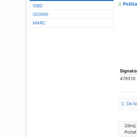
Požiča
ISBD
ISO690
MARC
Signatú
478510
Do ko
Zdroj
Počet