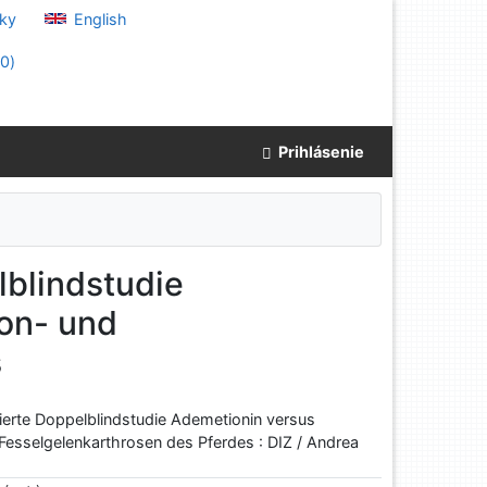
ky
English
(
0
)
Prihlásenie
lblindstudie
ron- und
s
lierte Doppelblindstudie Ademetionin versus
Fesselgelenkarthrosen des Pferdes : DIZ / Andrea