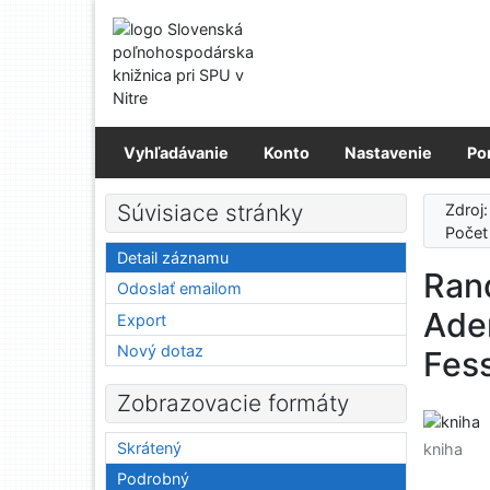
Prejsť na obsah
Prejsť na menu
Prehlásenie o webovej prístupnosti
Vyhľadávanie
Konto
Nastavenie
Po
Súvisiace stránky
Zdroj
Počet
Detail záznamu
Rand
Odoslať emailom
Ade
Export
Nový dotaz
Fes
Zobrazovacie formáty
Skrátený
kniha
Podrobný