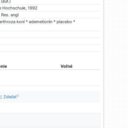
(aut.)
he Hochschule, 1992
. Res. angl
arthroza koní * ademetionín * placebo *
nie
Voľné
Zdieľať