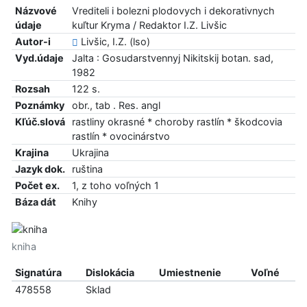
Názvové
Vrediteli i bolezni plodovych i dekorativnych
údaje
kuľtur Kryma / Redaktor I.Z. Livšic
Autor-i
Livšic, I.Z. (lso)
Vyd.údaje
Jalta : Gosudarstvennyj Nikitskij botan. sad,
1982
Rozsah
122 s.
Poznámky
obr., tab . Res. angl
Kľúč.slová
rastliny okrasné * choroby rastlín * škodcovia
rastlín * ovocinárstvo
Krajina
Ukrajina
Jazyk dok.
ruština
Počet ex.
1, z toho voľných 1
Báza dát
Knihy
kniha
Signatúra
Dislokácia
Umiestnenie
Voľné
478558
Sklad