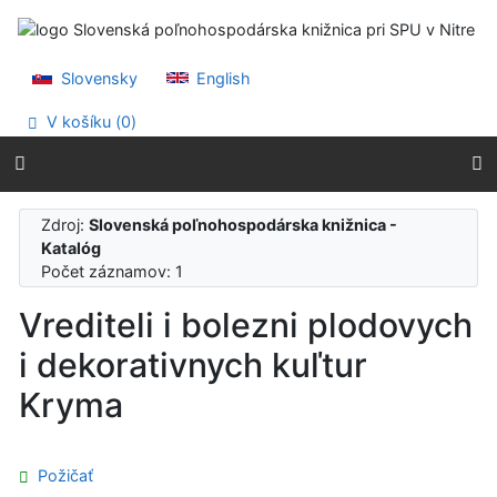
Prejsť na obsah
Prejsť na menu
Prehlásenie o webovej prístupnosti
Slovensky
English
V košíku (
0
)
Zdroj:
Slovenská poľnohospodárska knižnica -
Katalóg
Počet záznamov: 1
Vrediteli i bolezni plodovych
i dekorativnych kuľtur
Kryma
Požičať