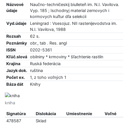
Názvové
Naučno-techničeskij biulleteň im. N.I. Vavilova.
údaje
Vyp. 185 ; Ischodnyj material zernovych i
kormovych kuľtur dľa selekcii
Vyd.údaje
Leningrad : Vsesojuz. NII rastenijevodstva im.
N.I. Vavilova, 1988
Rozsah
62 s.
Poznámky
obr., tab . Res. angl
ISSN
0202-5361
Kľúč.slová
obilniny * krmoviny * šľachtenie rastlín
Krajina
Ruská federácia
Jazyk dok.
ruština
Počet ex.
1, z toho voľných 1
Báza dát
Knihy
kniha
Signatúra
Dislokácia
Umiestnenie
Voľné
478587
Sklad