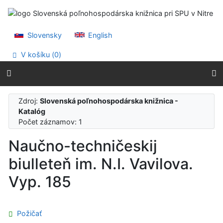
Prejsť na obsah
Prejsť na menu
Prehlásenie o webovej prístupnosti
Slovensky
English
V košíku (
0
)
Zdroj:
Slovenská poľnohospodárska knižnica -
Katalóg
Počet záznamov: 1
Naučno-techničeskij
biulleteň im. N.I. Vavilova.
Vyp. 185
Požičať