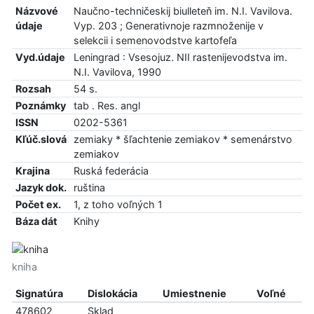
Názvové
Naučno-techničeskij biulleteň im. N.I. Vavilova.
údaje
Vyp. 203 ; Generativnoje razmnoženije v
selekcii i semenovodstve kartofeľa
Vyd.údaje
Leningrad : Vsesojuz. NII rastenijevodstva im.
N.I. Vavilova, 1990
Rozsah
54 s.
Poznámky
tab . Res. angl
ISSN
0202-5361
Kľúč.slová
zemiaky * šľachtenie zemiakov * semenárstvo
zemiakov
Krajina
Ruská federácia
Jazyk dok.
ruština
Počet ex.
1, z toho voľných 1
Báza dát
Knihy
kniha
Signatúra
Dislokácia
Umiestnenie
Voľné
478602
Sklad