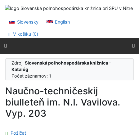
Prejsť na obsah
Prejsť na menu
Prehlásenie o webovej prístupnosti
Slovensky
English
V košíku (
0
)
Zdroj:
Slovenská poľnohospodárska knižnica -
Katalóg
Počet záznamov: 1
Naučno-techničeskij
biulleteň im. N.I. Vavilova.
Vyp. 203
Požičať