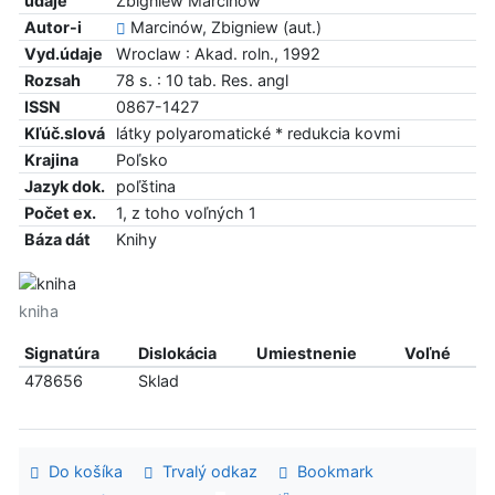
údaje
Zbigniew Marcinów
Autor-i
Marcinów, Zbigniew (aut.)
Vyd.údaje
Wroclaw : Akad. roln., 1992
Rozsah
78 s. : 10 tab. Res. angl
ISSN
0867-1427
Kľúč.slová
látky polyaromatické * redukcia kovmi
Krajina
Poľsko
Jazyk dok.
poľština
Počet ex.
1, z toho voľných 1
Báza dát
Knihy
kniha
Signatúra
Dislokácia
Umiestnenie
Voľné
478656
Sklad
Do košíka
Trvalý odkaz
Bookmark