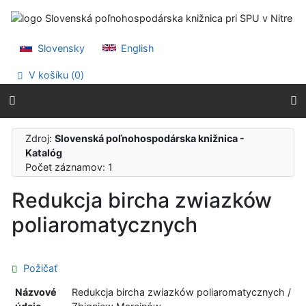
Prejsť na obsah
Prejsť na menu
Prehlásenie o webovej prístupnosti
Slovensky
English
V košíku (
0
)
Zdroj:
Slovenská poľnohospodárska knižnica -
Katalóg
Počet záznamov: 1
Redukcja bircha zwiazków
poliaromatycznych
Požičať
Názvové
Redukcja bircha zwiazków poliaromatycznych /