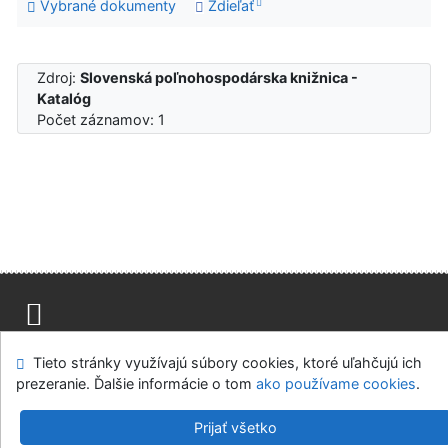
Vybrané dokumenty
Zdieľať
Zdroj:
Slovenská poľnohospodárska knižnica -
Katalóg
Počet záznamov: 1
Mapa stránok
Prístupnosť
Súkromie
Tieto stránky využívajú súbory cookies, ktoré uľahčujú ich
Modul OpenSearch
Napíšte nám
Nastavenie cookies
prezeranie. Ďalšie informácie o tom
ako používame cookies
.
Slovenská poľnohospodárska knižnica pri SPU v Nitre
Prijať všetko