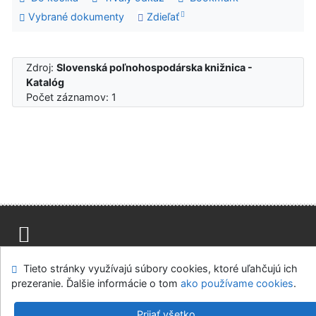
Vybrané dokumenty
Zdieľať
Zdroj:
Slovenská poľnohospodárska knižnica -
Katalóg
Počet záznamov: 1
Mapa stránok
Prístupnosť
Súkromie
Tieto stránky využívajú súbory cookies, ktoré uľahčujú ich
Modul OpenSearch
Napíšte nám
Nastavenie cookies
prezeranie. Ďalšie informácie o tom
ako používame cookies
.
Slovenská poľnohospodárska knižnica pri SPU v Nitre
Prijať všetko