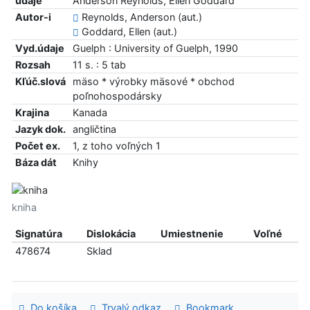
údaje
Anderson Reynolds, Ellen Goddard
Autor-i
Reynolds, Anderson (aut.)
Goddard, Ellen (aut.)
Vyd.údaje
Guelph : University of Guelph, 1990
Rozsah
11 s. : 5 tab
Kľúč.slová
mäso * výrobky mäsové * obchod
poľnohospodársky
Krajina
Kanada
Jazyk dok.
angličtina
Počet ex.
1, z toho voľných 1
Báza dát
Knihy
kniha
Signatúra
Dislokácia
Umiestnenie
Voľné
478674
Sklad
Do košíka
Trvalý odkaz
Bookmark