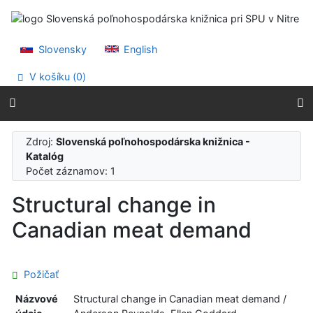
Prejsť na obsah
Prejsť na menu
Prehlásenie o webovej prístupnosti
Slovensky
English
V košíku (
0
)
Zdroj:
Slovenská poľnohospodárska knižnica -
Katalóg
Počet záznamov: 1
Structural change in
Canadian meat demand
Požičať
Názvové
Structural change in Canadian meat demand /