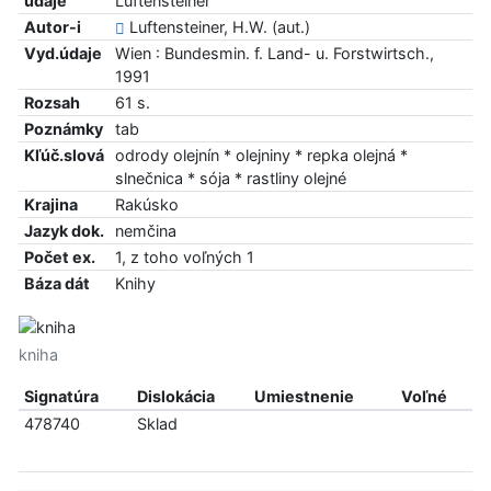
údaje
Luftensteiner
Autor-i
Luftensteiner, H.W. (aut.)
Vyd.údaje
Wien : Bundesmin. f. Land- u. Forstwirtsch.,
1991
Rozsah
61 s.
Poznámky
tab
Kľúč.slová
odrody olejnín * olejniny * repka olejná *
slnečnica * sója * rastliny olejné
Krajina
Rakúsko
Jazyk dok.
nemčina
Počet ex.
1, z toho voľných 1
Báza dát
Knihy
kniha
Signatúra
Dislokácia
Umiestnenie
Voľné
478740
Sklad