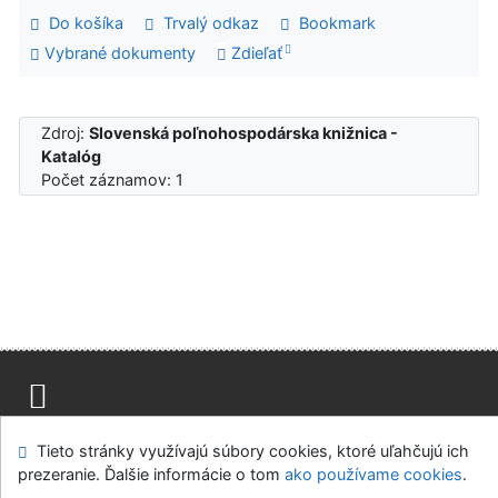
Do košíka
Trvalý odkaz
Bookmark
Vybrané dokumenty
Zdieľať
Zdroj:
Slovenská poľnohospodárska knižnica -
Katalóg
Počet záznamov: 1
Mapa stránok
Prístupnosť
Súkromie
Tieto stránky využívajú súbory cookies, ktoré uľahčujú ich
Modul OpenSearch
Napíšte nám
Nastavenie cookies
prezeranie. Ďalšie informácie o tom
ako používame cookies
.