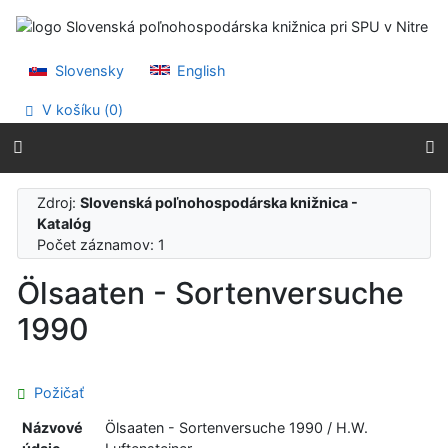
Prejsť na obsah
Prejsť na menu
Prehlásenie o webovej prístupnosti
Slovensky
English
V košíku (
0
)
Zdroj:
Slovenská poľnohospodárska knižnica -
Katalóg
Počet záznamov: 1
Ölsaaten - Sortenversuche
1990
Požičať
Názvové
Ölsaaten - Sortenversuche 1990 / H.W.