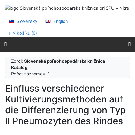
Prejsť na obsah
Prejsť na menu
Prehlásenie o webovej prístupnosti
Slovensky
English
V košíku (
0
)
Zdroj:
Slovenská poľnohospodárska knižnica -
Katalóg
Počet záznamov: 1
Einfluss verschiedener
Kultivierungsmethoden auf
die Differenzierung von Typ
II Pneumozyten des Rindes