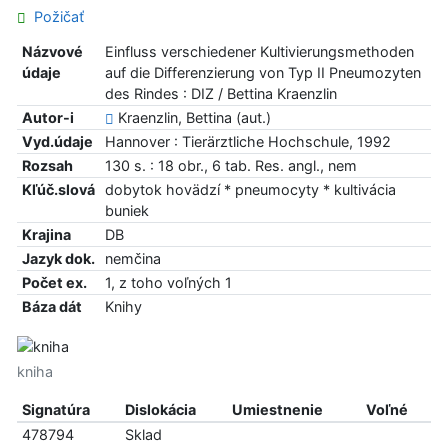
Požičať
Názvové
Einfluss verschiedener Kultivierungsmethoden
údaje
auf die Differenzierung von Typ II Pneumozyten
des Rindes : DIZ / Bettina Kraenzlin
Autor-i
Kraenzlin, Bettina (aut.)
Vyd.údaje
Hannover : Tierärztliche Hochschule, 1992
Rozsah
130 s. : 18 obr., 6 tab. Res. angl., nem
Kľúč.slová
dobytok hovädzí * pneumocyty * kultivácia
buniek
Krajina
DB
Jazyk dok.
nemčina
Počet ex.
1, z toho voľných 1
Báza dát
Knihy
kniha
Signatúra
Dislokácia
Umiestnenie
Voľné
478794
Sklad