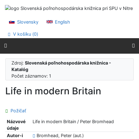
Prejsť na obsah
Prejsť na menu
Prehlásenie o webovej prístupnosti
Slovensky
English
V košíku (
0
)
Zdroj:
Slovenská poľnohospodárska knižnica -
Katalóg
Počet záznamov: 1
Life in modern Britain
Požičať
Názvové
Life in modern Britain / Peter Bromhead
údaje
Autor-i
Bromhead, Peter (aut.)