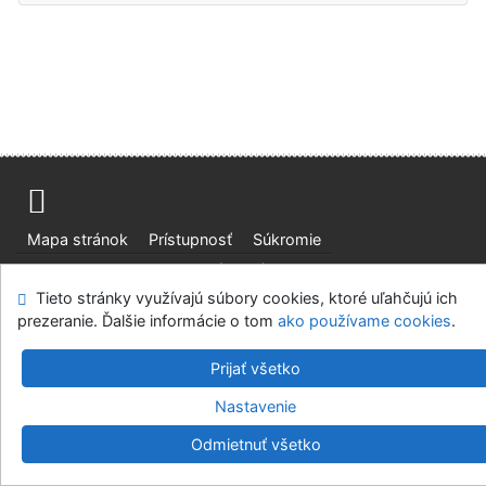
Mapa stránok
Prístupnosť
Súkromie
Modul OpenSearch
Napíšte nám
Nastavenie cookies
Tieto stránky využívajú súbory cookies, ktoré uľahčujú ich
prezeranie. Ďalšie informácie o tom
ako používame cookies
.
Slovenská poľnohospodárska knižnica pri SPU v Nitre
©1993-2026
IPAC
v.4.8.63a
-
Cosmotron Slovakia, s.r.o.
Prijať všetko
Nastavenie
Odmietnuť všetko