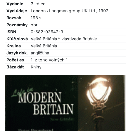
Vydanie
3-rd ed.
Vyd.údaje
London : Longman group UK Ltd., 1992
Rozsah
198 s.
Poznámky
obr
ISBN
0-582-03642-9
Kľúč.slová
Veľká Británia * vlastiveda Británie
Krajina
Veľká Británia
Jazyk dok.
angličtina
Počet ex.
1, z toho voľných 1
Báza dát
Knihy