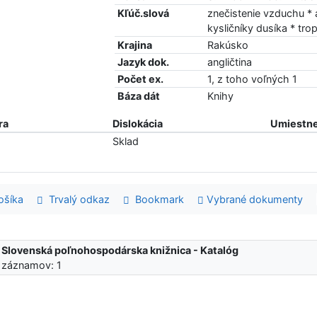
Kľúč.slová
znečistenie vzduchu * 
kysličníky dusíka * tro
Krajina
Rakúsko
Jazyk dok.
angličtina
Počet ex.
1, z toho voľných 1
Báza dát
Knihy
ra
Dislokácia
Umiestne
Sklad
šíka
Trvalý odkaz
Bookmark
Vybrané dokumenty
:
Slovenská poľnohospodárska knižnica - Katalóg
 záznamov: 1