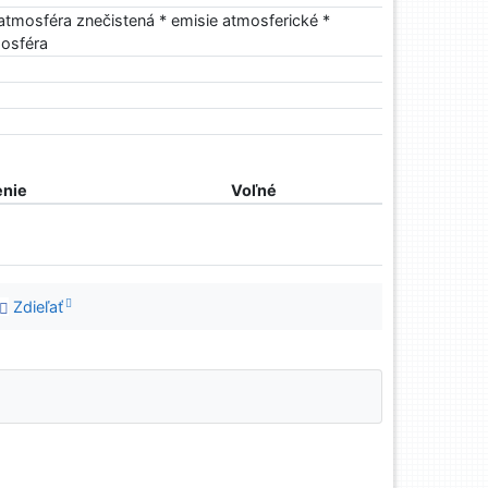
atmosféra znečistená * emisie atmosferické *
posféra
nie
Voľné
Zdieľať