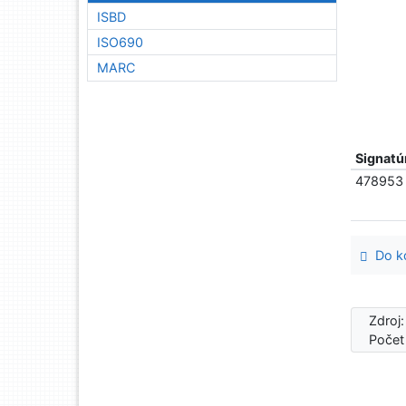
ISBD
ISO690
MARC
Signatú
478953
Do ko
Zdroj
Počet