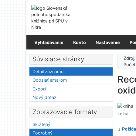
Prejsť na obsah
Prejsť na menu
Prehlásenie o webovej prístupnosti
Vyhľadávanie
Konto
Nastavenie
Po
Súvisiace stránky
Zdroj
Počet
Detail záznamu
Rece
Odoslať emailom
oxid
Export
Nový dotaz
Zobrazovacie formáty
kniha
Skrátený
Požiča
Podrobný