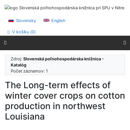
Prejsť na obsah
Prejsť na menu
Prehlásenie o webovej prístupnosti
Slovensky
English
V košíku (
0
)
Zdroj:
Slovenská poľnohospodárska knižnica -
Katalóg
Počet záznamov: 1
The Long-term effects of
winter cover crops on cotton
production in northwest
Louisiana