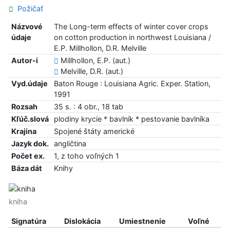
Požičať
Názvové
The Long-term effects of winter cover crops
údaje
on cotton production in northwest Louisiana /
E.P. Millhollon, D.R. Melville
Autor-i
Millhollon, E.P. (aut.)
Melville, D.R. (aut.)
Vyd.údaje
Baton Rouge : Louisiana Agric. Exper. Station,
1991
Rozsah
35 s. : 4 obr., 18 tab
Kľúč.slová
plodiny krycie * bavlník * pestovanie bavlníka
Krajina
Spojené štáty americké
Jazyk dok.
angličtina
Počet ex.
1, z toho voľných 1
Báza dát
Knihy
kniha
Signatúra
Dislokácia
Umiestnenie
Voľné