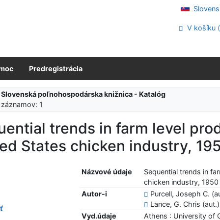
Slovens
V košíku 
moc
Predregistrácia
:
Slovenská poľnohospodárska knižnica - Katalóg
 záznamov: 1
ential trends in farm level pro
ed States chicken industry, 19
Názvové údaje
Sequential trends in fa
chicken industry, 1950
Autor-i
Purcell, Joseph C. (au
Lance, G. Chris (aut.)
ť
Vyd.údaje
Athens : University of