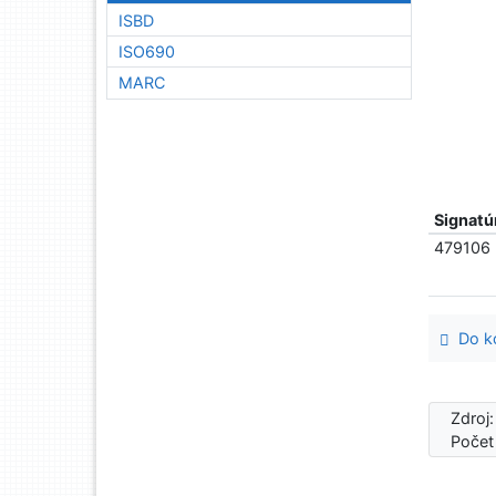
ISBD
ISO690
MARC
Signatú
479106
Do ko
Zdroj
Počet