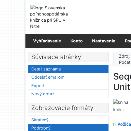
Prejsť na obsah
Prejsť na menu
Prehlásenie o webovej prístupnosti
Vyhľadávanie
Konto
Nastavenie
Po
Súvisiace stránky
Zdroj
Počet
Detail záznamu
Sequ
Odoslať emailom
Unit
Export
Nový dotaz
Zobrazovacie formáty
kniha
Skrátený
Požiča
Podrobný