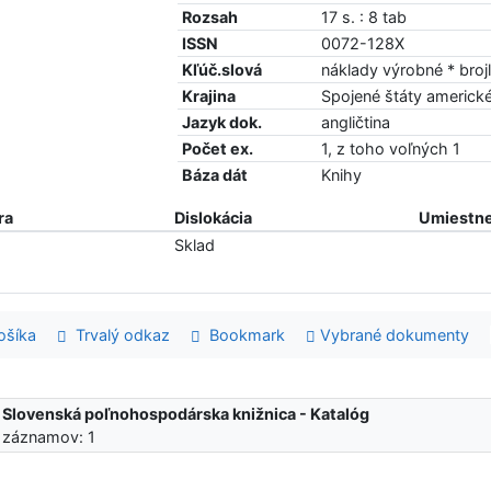
Rozsah
17 s. : 8 tab
ISSN
0072-128X
Kľúč.slová
náklady výrobné * broj
Krajina
Spojené štáty americk
Jazyk dok.
angličtina
Počet ex.
1, z toho voľných 1
Báza dát
Knihy
ra
Dislokácia
Umiestne
Sklad
šíka
Trvalý odkaz
Bookmark
Vybrané dokumenty
:
Slovenská poľnohospodárska knižnica - Katalóg
 záznamov: 1