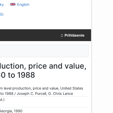
ky
English
(
0
)
Prihlásenie
duction, price and value,
50 to 1988
rm level production, price and value, United States
 to 1988 / Joseph C. Purcell, G. Chris Lance
t.)
 Georgia, 1990