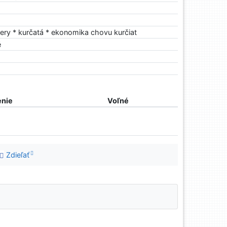
lery * kurčatá * ekonomika chovu kurčiat
é
nie
Voľné
Zdieľať