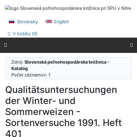
Prejsť na obsah
Prejsť na menu
Prehlásenie o webovej prístupnosti
Slovensky
English
V košíku (
0
)
Zdroj:
Slovenská poľnohospodárska knižnica -
Katalóg
Počet záznamov: 1
Qualitätsuntersuchungen
der Winter- und
Sommerweizen -
Sortenversuche 1991. Heft
401