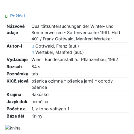
Požičať
Názvové
Qualitätsuntersuchungen der Winter- und
údaje
Sommerweizen - Sortenversuche 1991. Heft
401 / Franz Gottwald, Manfred Werteker
Autor-i
Gottwald, Franz (aut.)
Werteker, Manfred (aut.)
Vyd.údaje
Wien : Bundesanstalt für Pflanzenbau, 1992
Rozsah
84 s.
Poznámky
tab
Kľúč.slová
pšenica ozimná * pšenica jarná * odrody
pšenice
Krajina
Rakúsko
Jazyk dok.
nemčina
Počet ex.
1, z toho voľných 1
Báza dát
Knihy