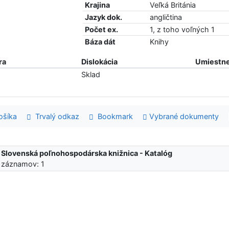
Krajina
Veľká Británia
Jazyk dok.
angličtina
Počet ex.
1, z toho voľných 1
Báza dát
Knihy
ra
Dislokácia
Umiestne
Sklad
šíka
Trvalý odkaz
Bookmark
Vybrané dokumenty
:
Slovenská poľnohospodárska knižnica - Katalóg
 záznamov: 1