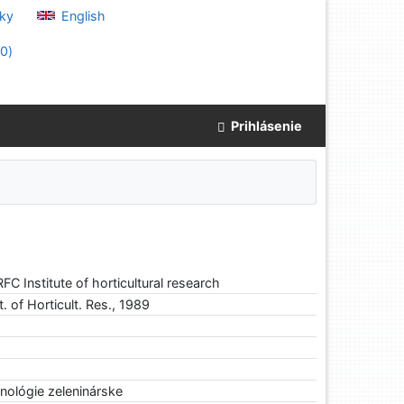
ky
English
(
0
)
Prihlásenie
FC Institute of horticultural research
. of Horticult. Res., 1989
hnológie zeleninárske