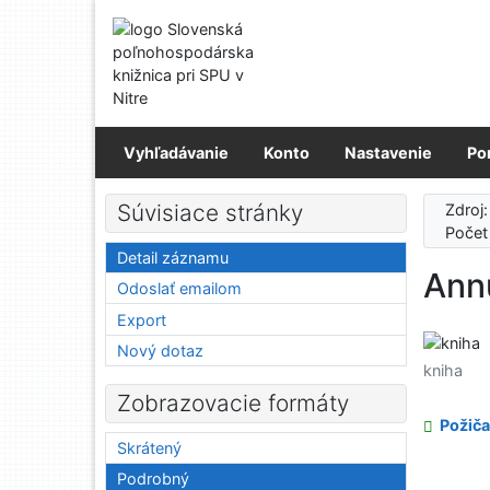
Prejsť na obsah
Prejsť na menu
Prehlásenie o webovej prístupnosti
Vyhľadávanie
Konto
Nastavenie
Po
Súvisiace stránky
Zdroj
Počet
Detail záznamu
Ann
Odoslať emailom
Export
Nový dotaz
kniha
Zobrazovacie formáty
Požiča
Skrátený
Podrobný