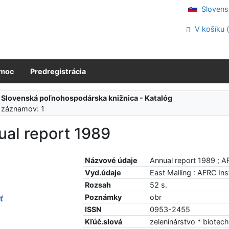
Slovens
V košíku 
moc
Predregistrácia
:
Slovenská poľnohospodárska knižnica - Katalóg
 záznamov: 1
ual report 1989
Názvové údaje
Annual report 1989 ; AR
Vyd.údaje
East Malling : AFRC Inst
Rozsah
52 s.
Poznámky
obr
ť
ISSN
0953-2455
Kľúč.slová
zeleninárstvo * biotec