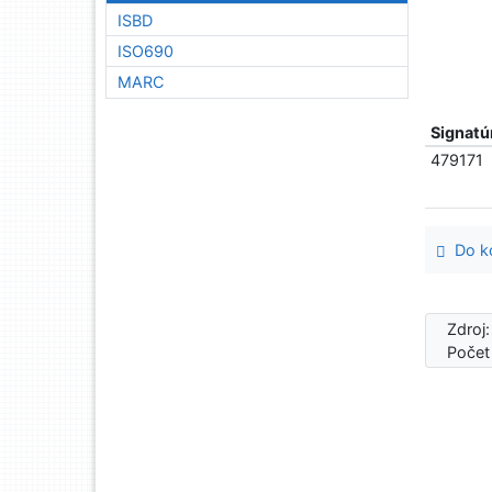
ISBD
ISO690
MARC
Signatú
479171
Do ko
Zdroj
Počet