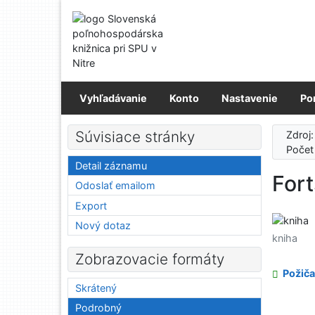
Prejsť na obsah
Prejsť na menu
Prehlásenie o webovej prístupnosti
Vyhľadávanie
Konto
Nastavenie
Po
Súvisiace stránky
Zdroj
Počet
Detail záznamu
Fort
Odoslať emailom
Export
Nový dotaz
kniha
Zobrazovacie formáty
Požiča
Skrátený
Podrobný