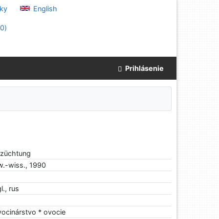
ky
English
(
0
)
Prihlásenie
stzüchtung
dw.-wiss., 1990
l., rus
vocinárstvo * ovocie