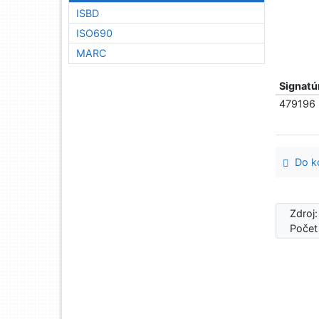
ISBD
ISO690
MARC
Signatú
479196
Do ko
Zdroj
Počet