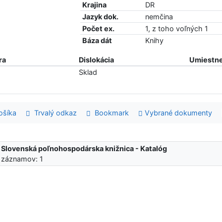
Krajina
DR
Jazyk dok.
nemčina
Počet ex.
1, z toho voľných 1
Báza dát
Knihy
ra
Dislokácia
Umiestne
Sklad
šíka
Trvalý odkaz
Bookmark
Vybrané dokumenty
:
Slovenská poľnohospodárska knižnica - Katalóg
 záznamov: 1