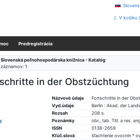
Slovens
V košíku 
moc
Predregistrácia
:
Slovenská poľnohospodárska knižnica - Katalóg
 záznamov: 1
schritte in der Obstzüchtung
Názvové údaje
Fortschritte in der Ob
Vyd.údaje
Berlin : Akad. der Lan
Rozsah
208 s.
Poznámky
obr., tab. Titl. a res. ang
ť
ISSN
0138-2659
Kľúč.slová
šľachtenie ovocnín * o