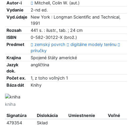
Autor-i
Mitchell, Colin W. (aut.)
Vydanie
2-nd ed.
Vyd.údaje
New York : Longman Scientific and Technical,
1991
Rozsah
441 s. : ilustr., tab. ; 24 cm
ISBN
0-582-30122-X (brož.)
Predmet
zemský povrch
digitálne modely terénu
príručky
Krajina
Spojené štáty americké
Jazyk
angličtina
dok.
Počet ex.
1, z toho voľných 1
Báza dát
Knihy
kniha
Signatúra
Dislokácia
Umiestnenie
Voľné
479354
Sklad