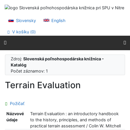
Prejsť na obsah
Prejsť na menu
Prehlásenie o webovej prístupnosti
Slovensky
English
V košíku (
0
)
Zdroj:
Slovenská poľnohospodárska knižnica -
Katalóg
Počet záznamov: 1
Terrain Evaluation
Požičať
Názvové
Terrain Evaluation : an introductory handbook
údaje
to the history, principles, and methods of
practical terrain assessment / Colin W. Mitchell