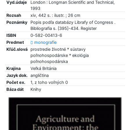
Vyd.údaje
London : Longman Scientific and Technical,
1993
Rozsah
xiv, 442 s. : ilustr. ; 26 cm
Poznámky
Popis podľa databázy Librafy of Congress .
Bibliografia s. [395]-434. Register
ISBN
0-582-00413-6
Predmet
monografie
Kľúč.slová
prostredie životné * sústavy
poľnohospodárske * ekológia
poľnohospodárska
Krajina
Veľká Británia
Jazyk dok.
angličtina
Počet ex.
1, z toho voľných 0
Báza dát
Knihy