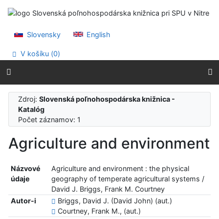
Prejsť na obsah
Prejsť na menu
Prehlásenie o webovej prístupnosti
Slovensky
English
V košíku (
0
)
Zdroj:
Slovenská poľnohospodárska knižnica -
Katalóg
Počet záznamov: 1
Agriculture and environment
Názvové
Agriculture and environment : the physical
údaje
geography of temperate agricultural systems /
David J. Briggs, Frank M. Courtney
Autor-i
Briggs, David J. (David John) (aut.)
Courtney, Frank M., (aut.)