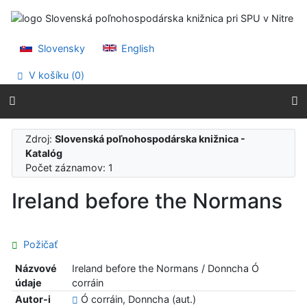
Prejsť na obsah
Prejsť na menu
Prehlásenie o webovej prístupnosti
Slovensky
English
V košíku (
0
)
Zdroj:
Slovenská poľnohospodárska knižnica -
Katalóg
Počet záznamov: 1
Ireland before the Normans
Požičať
Názvové
Ireland before the Normans / Donncha Ó
údaje
corráin
Autor-i
Ó corráin, Donncha (aut.)