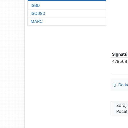
ISBD
ISO690
MARC
Signatú
479508
Do ko
Zdroj
Počet