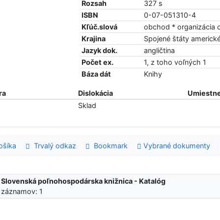
Rozsah
327 s
ISBN
0-07-051310-4
Kľúč.slová
obchod * organizácia 
Krajina
Spojené štáty americk
Jazyk dok.
angličtina
Počet ex.
1, z toho voľných 1
Báza dát
Knihy
ra
Dislokácia
Umiestne
Sklad
šíka
Trvalý odkaz
Bookmark
Vybrané dokumenty
:
Slovenská poľnohospodárska knižnica - Katalóg
 záznamov: 1