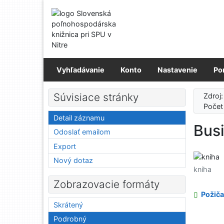
Prejsť na obsah
Prejsť na menu
Prehlásenie o webovej prístupnosti
Vyhľadávanie
Konto
Nastavenie
Po
Súvisiace stránky
Zdroj
Počet
Detail záznamu
Bus
Odoslať emailom
Export
Nový dotaz
kniha
Zobrazovacie formáty
Požiča
Skrátený
Podrobný