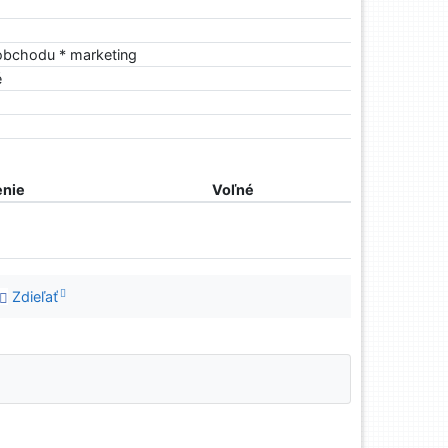
obchodu * marketing
é
nie
Voľné
Zdieľať