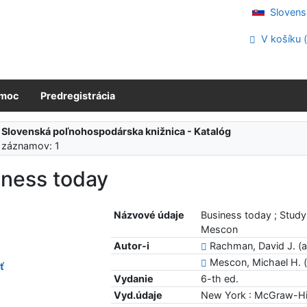
Slovens
V košíku 
moc
Predregistrácia
:
Slovenská poľnohospodárska knižnica - Katalóg
 záznamov: 1
iness today
Názvové údaje
Business today ; Study
Mescon
Autor-i
Rachman, David J. (a
Mescon, Michael H. (
ť
Vydanie
6-th ed.
Vyd.údaje
New York : McGraw-Hil