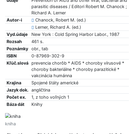
údaje
Prevention of AIDS and other viral, bacterial and
parasitic diseases / Editori Robert M. Chanock ;
Richard A. Lerner
Autor-i
Chanock, Robert M. (ed.)
Lerner, Richard A. (ed.)
Vyd.údaje
New York : Cold Spring Harbor Labor., 1987
Rozsah
461 s.
Poznámky
obr., tab
ISBN
0-87969-302-9
Kľúč.slová
prevencia chorôb * AIDS * choroby vírusové *
choroby bakteriálne * choroby parazitické *
vakcinácia humánna
Krajina
Spojené štáty americké
Jazyk dok.
angličtina
Počet ex.
1, z toho voľných 1
Báza dát
Knihy
kniha