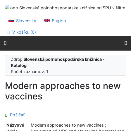
Prejsť na obsah
Prejsť na menu
Prehlásenie o webovej prístupnosti
Slovensky
English
V košíku (
0
)
Zdroj:
Slovenská poľnohospodárska knižnica -
Katalóg
Počet záznamov: 1
Modern approaches to new
vaccines
Požičať
Názvové
Modern approaches to new vaccines ;