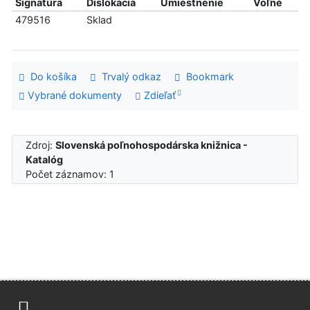
Signatúra
Dislokácia
Umiestnenie
Voľné
479516
Sklad
Do košíka
Trvalý odkaz
Bookmark
Vybrané dokumenty
Zdieľať
Zdroj:
Slovenská poľnohospodárska knižnica -
Katalóg
Počet záznamov: 1