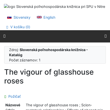
Prejsť na obsah
Prejsť na menu
Prehlásenie o webovej prístupnosti
Slovensky
English
V košíku (
0
)
Zdroj:
Slovenská poľnohospodárska knižnica -
Katalóg
Počet záznamov: 1
The vigour of glasshouse
roses
Požičať
Názvové
The vigour of glasshouse roses ; Scion-