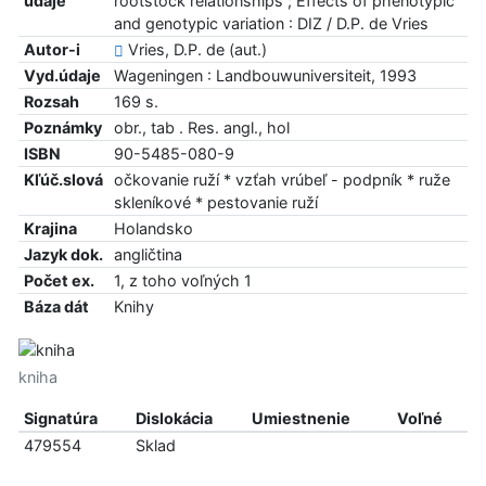
údaje
rootstock relationships ; Effects of phenotypic
and genotypic variation : DIZ / D.P. de Vries
Autor-i
Vries, D.P. de (aut.)
Vyd.údaje
Wageningen : Landbouwuniversiteit, 1993
Rozsah
169 s.
Poznámky
obr., tab . Res. angl., hol
ISBN
90-5485-080-9
Kľúč.slová
očkovanie ruží * vzťah vrúbeľ - podpník * ruže
skleníkové * pestovanie ruží
Krajina
Holandsko
Jazyk dok.
angličtina
Počet ex.
1, z toho voľných 1
Báza dát
Knihy
kniha
Signatúra
Dislokácia
Umiestnenie
Voľné
479554
Sklad