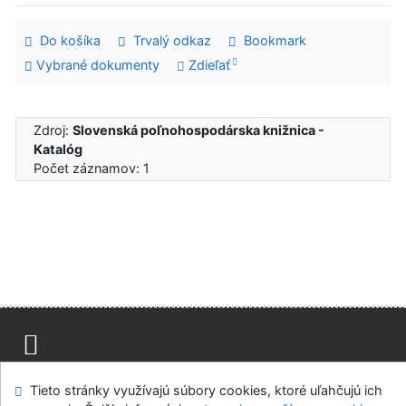
Do košíka
Trvalý odkaz
Bookmark
Vybrané dokumenty
Zdieľať
Zdroj:
Slovenská poľnohospodárska knižnica -
Katalóg
Počet záznamov: 1
Mapa stránok
Prístupnosť
Súkromie
Tieto stránky využívajú súbory cookies, ktoré uľahčujú ich
Modul OpenSearch
Napíšte nám
Nastavenie cookies